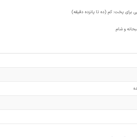
 برای پخت: کم (ده تا پانزده دقیقه)
حانه و شام
ه