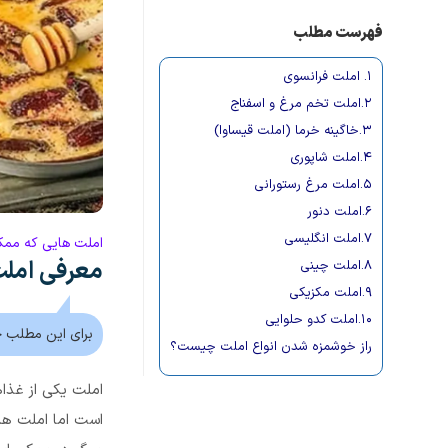
فهرست مطلب
۱. املت فرانسوی
۲.املت تخم مرغ و اسفناج
۳.خاگینه خرما (املت قیساوا)
۴.املت شاپوری
۵.املت مرغ رستورانی
۶.املت دنور
۷.املت انگلیسی
املت هایی که ممک
معرفی املت
۸.املت چینی
۹.املت مکزیکی
۱۰.املت کدو حلوایی
برای این مطلب چ
راز خوشمزه شدن انواع املت چیست؟
املت یکی از غذا
است اما املت ها 