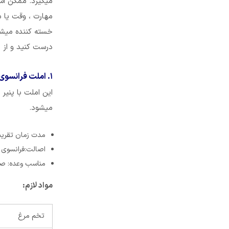
میگیرد. ممکن اس
مهارت ، وقت یا م
خسته کننده میشو
درست کنید و از 
۱. املت فرانسوی
این املت با پنیر
میشود.
مدت زمان تقریبی
اصالت:فرانسوی
مناسب وعده: صب
مواد لازم:
تخم مرغ