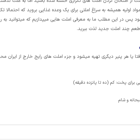
ت از امتحان کردن املت های تکراری خسته شده باشید اما به علت نداشت
واد اولیه همیشه به سراغ املتی برای یک وعده غذایی بروید که احتمالا تکر
د پس در این مطلب ما به معرفی املت هایی میپدازیم که میتوانید به ر
طعم چند املت جدید لذت ببرید.
 فتا یا هر پنیر دیگری تهیه میشود و جزء املت های رایج خارج از ایران م
 برای پخت: کم (ده تا پانزده دقیقه)
حانه و شام