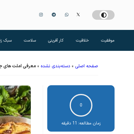
موفقیت
خلاقیت
کار آفرینی
سلامت
سبک زن
صفحه اصلی
»
دسته‌بندی نشده
»
معرفی املت های جد
0
زمان مطالعه:
11 دقیقه