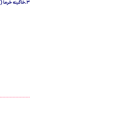
۳.خاگینه خرما (املت قیساوا)