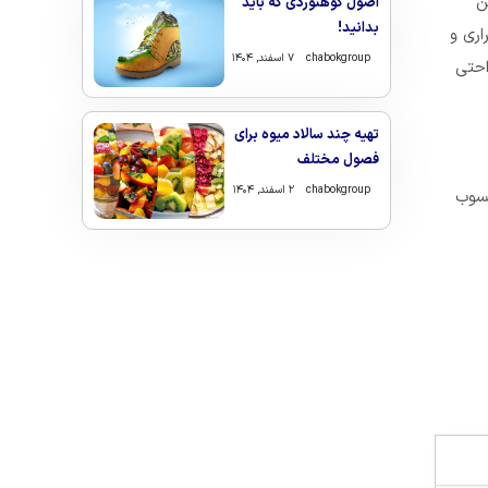
ن
اصول کوهنوردی که باید
بدانید!
اری و
chabokgroup
۷ اسفند, ۱۴۰۴
احتی
تهیه چند سالاد میوه برای
فصول مختلف
chabokgroup
۲ اسفند, ۱۴۰۴
حسوب