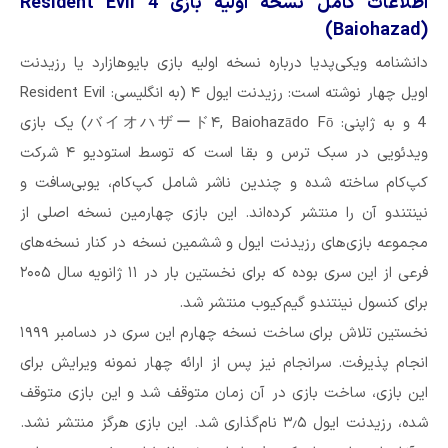
اطلاعات کامل نسخه اولیه بازی Resident Evil 4
(
Baiohazad
)
دانشنامه ویکی‌پدیا درباره نسخه اولیه بازی بایوهازارد یا رزیدنت
اویل چهار نوشته است: رزیدنت ایول ۴ (به انگلیسی: Resident Evil
4 و به ژاپنی: バイオハザード۴, Baiohazādo Fō) یک بازی
ویدئویی در سبک ترس و بقا است که توسط استودیو ۴ شرکت
کپ‌کام ساخته شده و چندین ناشر شامل کپ‌کام، یوبی‌سافت و
نینتندو آن را منتشر کرده‌اند. این بازی چهارمین نسخه اصلی از
مجموعه بازی‌های رزیدنت ایول و ششمین نسخه در کنار نسخه‌های
فرعی از این سری بوده که برای نخستین بار در ۱۱ ژانویه سال ۲۰۰۵
برای کنسول نینتندو گیم‌کیوب منتشر شد.
نخستین تلاش برای ساخت نسخه چهارم این سری در دسامبر ۱۹۹۹
انجام پذیرفت. سرانجام نیز پس از ارائه چهار نمونه ویرایش برای
این بازی، ساخت بازی در آن زمان متوقف شد و این بازی متوقف
شده، رزیدنت ایول ۳٫۵ نام‌گذاری شد. این بازی هرگز منتشر نشد.