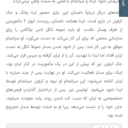
ت
ف
ه
ر
س
ت
م
و
ض
و
ع
ا
رهبرشان نابود کرده و سرانجام با اشلی به سمت وطن برمی‌گردد.
نکته‌های دیگر دربارهٔ داستان این بازی حضور ایدا وانگ و جک
کراوزر در بازی است. ایدا همانند داستان رزیدنت ایول ۲ مأموریتی
از طرف وسکر داشت. او باید نمونه انگل لاس پلاگاس را برای
سازمانی مخفی که برای آن کار می‌کند به دست می‌آورد. او سرانجام
موفق به این کار شد؛ پس از نابود شدن سدلر نمونهٔ انگل به دست
لیان افتاد اما ایدا با تهدید، آن را از لیان گرفته و سپس فرار می‌کند.
جک کراوزر نیز که پیش از این در یک مأموریت در کنار لیان بود،
اینک برای سدلر فعالیت می‌کند. او در نهایت پس از چند مبارزه با
لیان کشته می‌شود؛ این سرانجام او نبود و کراوزر سرانجام توسط
ایدا نابود می‌شود. لوئیس نیز، پس از دراختیار گذاردن قرص‌های
مخصوصی به لیان که سبب کند شدن روند رشد عفونت میشود،
جان خود را از دست می‌دهد زیرا او به شدت توسط سدلر مجروح
شده بود.