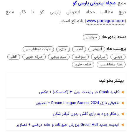
منبع:
مجله اینترنتی پارسی گو
درج مطالب مجله اینترنتی پارسی گو با ذکر منبع
(
www.parsigoo.com
) بلامانع است.
دسته بندی ها:
سرگرمی
برچسب ها:
آموزشی
آهنربا
انرژی
حرکت معناطیسی
دیدنی
سرگرمی
سوخت
سیم پیچی
صرفه جویی
قطار
قطار مغناطیسی
قطعه فلزی
بیشتر بخوانید:
کاربرد Crank در رزیدنت اویل ۳ (کلاسیک) + عکس
معرفی بازی Dream League Soccer 2024 + تصاویر
راهکار ورود به بازی کلش بدون فیلتر شکن
آپدیت جدید Green Hell پرورش حیوانات و خانه درختی + تصاویر