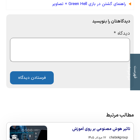
راهنمای گشتن در بازی Green Hell + تصاویر
دیدگاهتان را بنویسید
دیدگاه
*
ت
ف
ه
ر
س
ت
م
و
ض
و
ع
ا
مطالب مرتبط
تاثیر هوش مصنوعی بر روی آموزش
chabokgroup
۱۷ مرداد, ۱۴۰۵