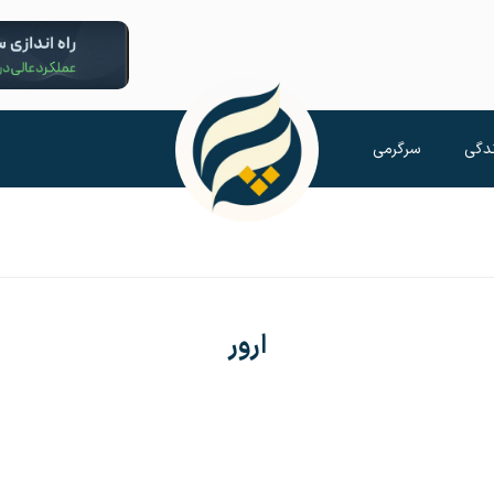
دگی
سرگرمی
ارور