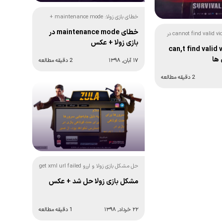
خطای بازی زولا: maintenance mode +
دسترسی آزمایشی بسته شده است!
خطای maintenance mode در
حل ارور cannot find valid video mode در
بازی زولا + عکس
 can,t find valid video
۱۷ آبان, ۱۳۹۸
2 دقیقه مطالعه
2 دقیقه مطالعه
حل مشکل بازی زولا و اررو get xml url failed
مشکل بازی زولا حل شد + عکس
۲۲ خرداد, ۱۳۹۸
1 دقیقه مطالعه