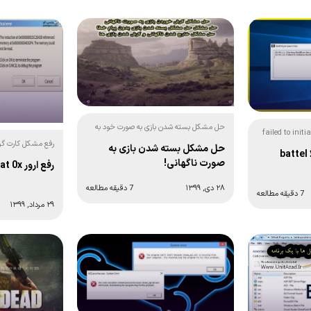
حل مشکل بسته شدن بازی به صورت خود به
failed to initialize s:
خود و بدون پیام خطا!
حل مشکل بسته شدن بازی به
رفع ارور ۵۷۷ بازی زولا battel
instruction at 0x + تصاوی
صورت ناگهانی!
رفع ارور the instruction at 0x
۲۸ دی, ۱۳۹۹
7 دقیقه مطالعه
7 دقیقه مطالعه
۲۹ مرداد, ۱۳۹۹