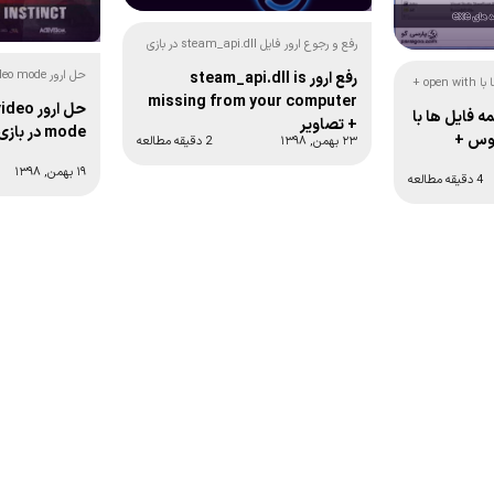
رفع و رجوع ارور فایل steam_api.dll در بازی
ها! + عکس
رفع ارور steam_api.dll is
حل مشکل باز شدن نرم افزارها با open with +
بازی ها! + عکس
missing from your computer
حل ارور
 فایل ها با
+ تصاویر
mode در بازی ها
روس +
۲۳ بهمن, ۱۳۹۸
2 دقیقه مطالعه
۱۹ بهمن, ۱۳۹۸
4 دقیقه مطالعه