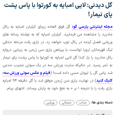
گل دیدنی: لایی امباپه به کورتوا با پاس پشت
پای نیمار!
مجله اینترنتی پارسی گو:
گل فوق العاده زیبای کیلیان امباپه به رئال
مادرید را مشاهده می فرمایید. کیلیان امباپه که به نوشته رسانه های
ورزشی فصل آینده در رئال توپ خواهد زد، در بازی رفت مرحله حذفی
لیگ قهرمانان اروپا توانست با پیراهن پاری سن ژرمن به زیبایی دروازه
رئال مادرید را باز کند! گل لایی امباپه به کورتوا با پاس پشت پای نیمار
به ثمر رسید. در حالیکه سایت ورزش سه در یک سوتی عجیب مدعی
شد پاس گل را لیونل مسی داده است! (
فیلم و عکس سوتی ورزش سه:
کلیک کنید
) در نهایت پاری سن ژرمن موفق شد با گل دقیقه ۹۴ امباپه
بازی رفت را با نتیجه ۱ بر ۰ به نفع خود به پایان برساند. انتهای پیام.
دسته بندی ها:
جذاب
جنجالی
ورزشی