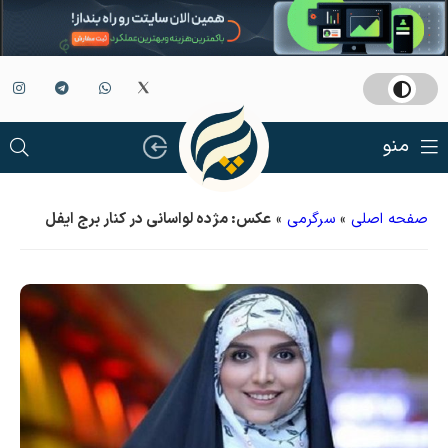
منو
صفحه اصلی
»
سرگرمی
»
عکس: مژده لواسانی در کنار برج ایفل