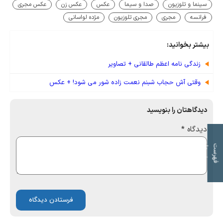
سینما و تلوزیون
صدا و سیما
عکس
عکس زن
عکس مجری
فرانسه
مجری
مجری تلوزیون
مژده لواسانی
بیشتر بخوانید:
زندگی نامه اعظم طالقانی + تصاویر
وقتی آش حجاب شبنم نعمت زاده شور می شود! + عکس
دیدگاهتان را بنویسید
دیدگاه
*
ت
ف
ه
ر
س
ت
م
و
ض
و
ع
ا