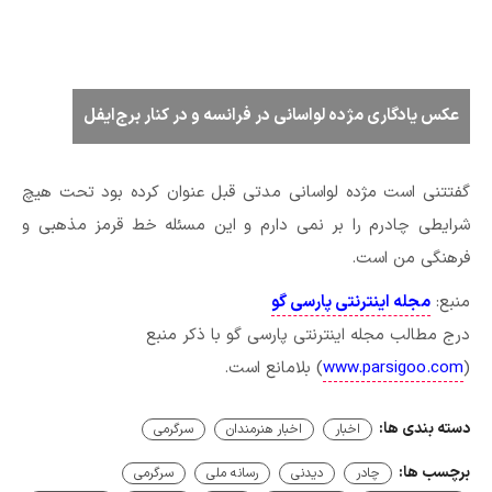
عکس یادگاری مژده لواسانی در فرانسه و در کنار برج‌ایفل
گفتتنی است مژده لواسانی مدتی قبل عنوان کرده بود تحت هیچ
شرایطی چادرم را بر نمی دارم و این مسئله خط قرمز مذهبی و
فرهنگی من است.
منبع:
مجله اینترنتی پارسی گو
درج مطالب مجله اینترنتی پارسی گو با ذکر منبع
(
www.parsigoo.com
) بلامانع است.
دسته بندی ها:
اخبار
اخبار هنرمندان
سرگرمی
برچسب ها:
چادر
دیدنی
رسانه ملی
سرگرمی