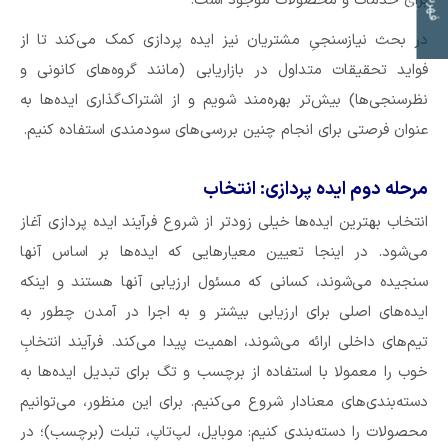
ت
ف
ه
ر
س
ت
م
و
ض
و
ع
ا
برای خدمات و محصولات موجود است.
در بحث نیازسنجیِ مشتریان نیز ایده پردازی کمک می‌کند تا از
فواید تحقیقات متداول در بازاریابی (مانند گروه‌های کانونی و
نظرسنجی‌ها) بیش‌تر بهره‏‌مند شویم و از اشتراک‌گذاری ایده‏‌ها به
عنوان فرصتی برای انجام چنین بررسی‌های سودمندی استفاده کنیم.
مرحله دوم ایده پردازی: انتخاب
انتخاب بهترین ایده‌ها خیلی زودتر از شروع فرآیند ایده پردازی آغاز
می‌شود. در اینجا تعیین معیارهایی که ایده‌ها بر اساس آنها
سنجیده می‌شوند، کسانی که مسئول ارزیابی آنها هستند و اینکه
ایده‌های اصلی برای ارزیابی بیشتر و به اجرا در آمدن چطور به
تیم‌های داخلی ارائه می‌شوند، اهمیت پیدا می‌کند. فرآیند انتخابِ
خوب را معمولا با استفاده از برچسب‌ و تگ‌ برای تبدیل ایده‌ها به
دسته‌بندی‌های معنادار شروع می‌کنیم. برای این منظور، می‌توانیم
محصولات را دسته‌بندی کنیم: موبایل، لپ‌تاپ، تبلت (برچسب)؛ در