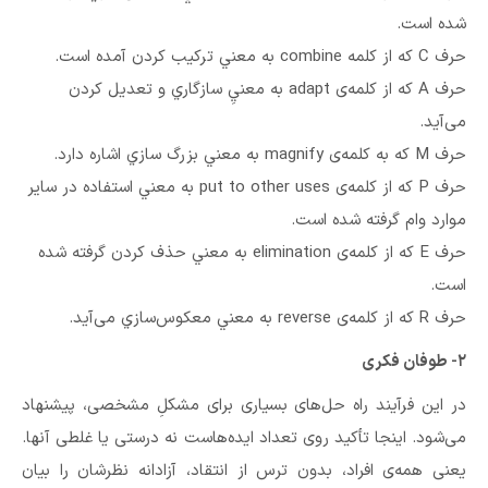
شده است.
حرف C که از كلمه combine به معني تركيب كردن آمده است.
حرف A که از كلمه‌ی adapt به معنيِ سازگاري و تعديل كردن
می‌آید.
حرف M که به كلمه‌ی magnify به معني بزرگ سازي اشاره دارد.
حرف P که از كلمه‌ی put to other uses به معني استفاده در ساير
موارد وام گرفته شده است.
حرف E که از كلمه‌ی elimination به معني حذف كردن گرفته شده
است.
حرف R که از كلمه‌ی reverse به معني معكوس‌سازي می‌آید.
۲- طوفان فکری
در این فرآیند راه حل‌های بسیاری برای مشکلِ مشخصی، پیشنهاد
می‌شود. اینجا تأکید روی تعداد ایده‌هاست نه درستی یا غلطی آنها.
یعنی همه‌ی افراد، بدون ترس از انتقاد، آزادانه نظرشان را بیان