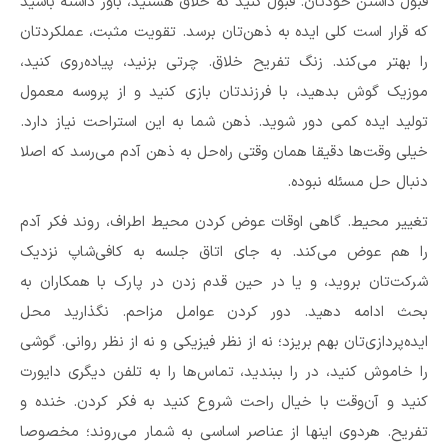
قبول داشتن خودتان. قبول کنید که خلاق هستید، باور داشته باشید
که قرار است کلی ایده به ذهن‌تان برسد. تقویت مثبت، عملکردتان
را بهتر می‌کند. زنگ تفریح خلاق. چرتی بزنید، پیاده‌روی کنید،
موزیک گوش بدهید، با فرزندتان بازی کنید و از پروسه معمول
تولید ایده کمی دور شوید. ذهن شما به این استراحت نیاز دارد.
خیلی وقت‌ها دقیقا همان وقتی راه‌حل به ذهن آدم می‌رسد که اصلا
دنبال حل مسئله نبوده.
تغییر محیط. گاهی اوقات عوض کردن محیط اطراف، روند فکر آدم
را هم عوض می‌کند. به جای اتاق جلسه به کافی‌شاپ نزدیک
شرکت‌تان بروید، و یا در حین قدم زدن در پارک با همکاران به
بحث ادامه دهید. دور کردن عوامل مزاحم. نگذارید محل
ایده‌پردازی‌تان بهم بریزد؛ نه از نظر فیزیکی و نه از نظر روانی. گوشی
را خاموش کنید، در را ببندید، تماس‌ها را به تلفن دیگری دایورت
کنید و آن‌وقت با خیال راحت شروع کنید به فکر کردن. خنده و
تفریح. هردوی اینها از عناصر اساسی به شمار می‌روند؛ مخصوصا