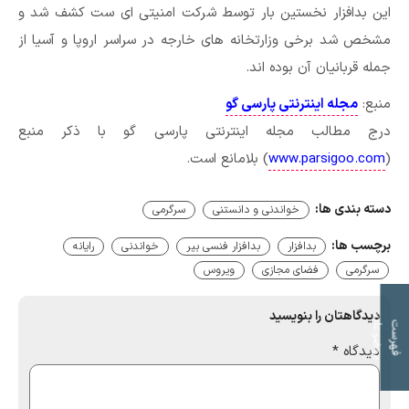
این بدافزار نخستین بار توسط شرکت امنیتی ای ست کشف شد و
مشخص شد برخی وزارتخانه های خارجه در سراسر اروپا و آسیا از
جمله قربانیان آن بوده اند.
منبع:
مجله اینترنتی پارسی گو
درج مطالب مجله اینترنتی پارسی گو با ذکر منبع
(
www.parsigoo.com
) بلامانع است.
دسته بندی ها:
خواندنی و دانستنی
سرگرمی
برچسب ها:
بدافزار
بدافزار فنسی بیر
خواندنی
رایانه
سرگرمی
فضای مجازی
ویروس
دیدگاهتان را بنویسید
ت
ف
ه
ر
س
ت
م
و
ض
و
ع
ا
دیدگاه
*