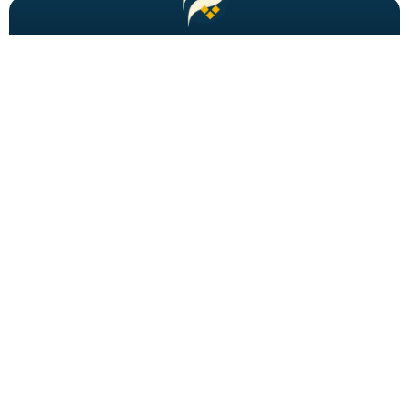
مطالب باحال و جدید را به شما ایمیل میکنیم!
عضویت
شاید به دنبالش باشید
احراز هویت
برگه های فصلنامه
تبدیل تاریخ