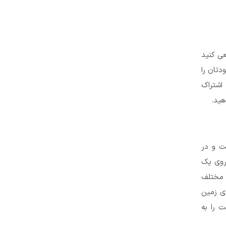
عی کنید
دتان را
 اشتراک
هید.
ت و در
 بر روی یک
یز مختلف
‌ی زمین
ت را به