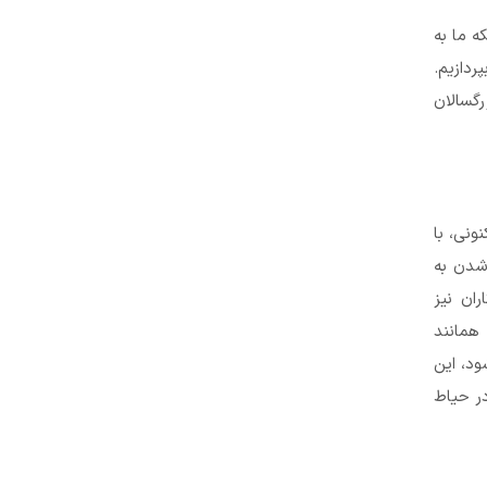
 خاطر اینکه ما به
ردازیم.
گسالان
ونی، با
 شدن به
ان نیز
 همانند
د، این
در حیاط