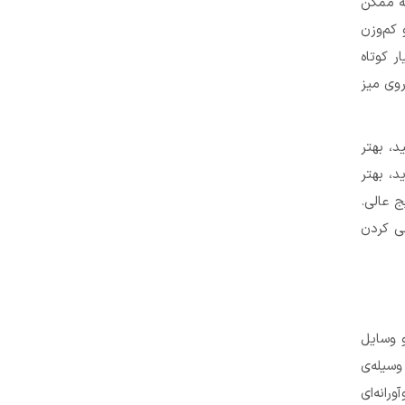
ه ممکن
کم‌وزن
ر کوتاه
روی میز
د، بهتر
د، بهتر
ج عالی.
حی کردن
و وسایل
وسیله‌ی
رانه‌ای