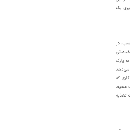
گیری یک
سب، در
 خدماتی
به پارک
 می‌دهد
اری که
یک محیط
ت تغذیه