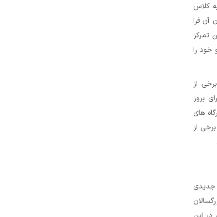
به کلاس
 آن فرا
ن تمرکز
 خود را
رخی از
ای بروز
گاه های
رخی از
ی جدیدی
رگسالان
 در این