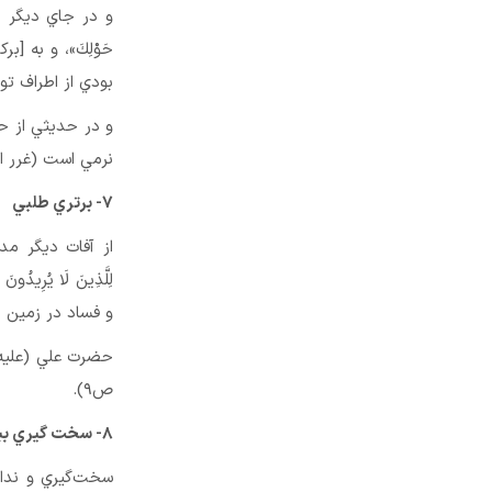
و در جاي ديگر مي‌فرماي
حَوْلِكَ»، و به 
بودي از اطراف تو پ
و در حديثي از ح
نرمي است (غرر الحك
۷- برتري طلبي
از آفات ديگر مديري
لِلَّذِينَ لَا يُرِي
و فساد در زمين را
ص۹).
۸- سخت گيري بيجا
سخت‌گيري و نداش