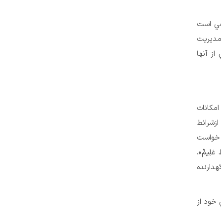
في است
 مديريت
ز آنها
امكانات
ازشرائط
 خواست
عَلِيمٌ»،
دارنده
 خود از