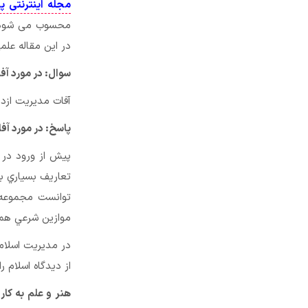
مجله اینترنتی پ
محسوب می شود. ا
در این مقاله علم
سوال: در مورد آ
آفات مديريت ازدي
پاسخ: در مورد آف
پيش از ورود در
تعاريف بسياري ب
توانست مجموعه‌ا
موازين شرعي همرا
در مديريت اسلام
از ديدگاه اسلام ر
هنر و علم به كا