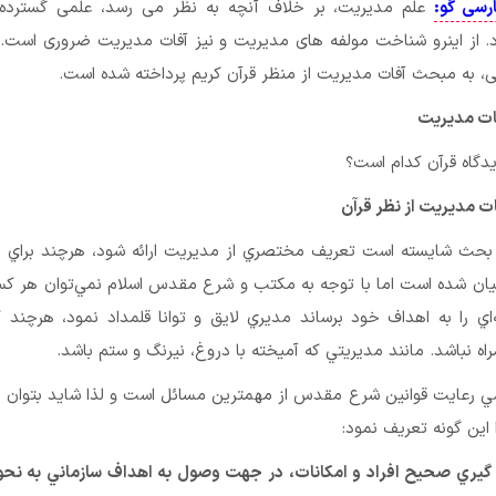
ارسی گو:
علم مدیریت، بر خلاف آنچه به نظر می رسد، علمی گسترده
ز اینرو شناخت مولفه های مدیریت و نیز آفات مديريت ضروری است. بن
ی، به مبحث آفات مديريت از منظر قرآن کریم پرداخته شده است.
فات مدیریت
دگاه قرآن كدام است؟
ات مدیریت از نظر قرآن
 بحث شايسته است تعريف مختصري از مديريت ارائه شود، هرچند براي 
يان شده است اما با توجه به مكتب و شرع مقدس اسلام نمي‌توان هر كس
ي را به اهداف خود برساند مديري لايق و توانا قلمداد نمود، هرچند كا
ه نباشد. مانند مديريتي كه آميخته با دروغ، نيرنگ و ستم باشد.
ي رعايت قوانين شرع مقدس از مهمترين مسائل است و لذا شايد بتوان 
ا اين گونه تعريف نمود:
ر گيري صحيح افراد و امكانات، در جهت وصول به اهداف سازماني به نحو