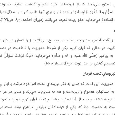
ر دستور مي‌دهد كه از زيردستان خود عفو و گذشت نمايد. خداوند
لام) مي‌فرمايد: عفو زينت قدرت مي‌باشد (ميزان احكمه، ج۶، ص۳۷۱).
يز آفت قطعي مديريت مطلوب و صحيح مي‌باشد. زيرا انسان دو دل نمي
رد. در حالي كه قرآن كريم يكي از شرائط مديريت را قاطعيت در تصمي
امبر (صلّی الله علیه و آله و سلّم) مي‌فرمايد: «فَإِذَا عَزَمْتَ فَتَوَكَّلْ عَلىَ 
يم گرفتي بر خدا توكل كن(آل‌عمران/۱۵۹).
ت مديريت اين است كه مدير به فكر نيروهاي تحت امر خود نباشد و اين ب
به انسانهاي همنوع و زيردست و هم به مديريت مي‌زند و مدير در هر ح
توجه داشته و به حال آنها مفيد باشد. چنانكه قرآن كريم درباره حضرت 
سبت به حضرت لوط كه يكي از فرستادگان تبليغي ابراهيم بوده است مي‌
 براي عذاب قوم لوط نزد ابراهيم آمدند حضرت ابراهيم فرمود: «إِنَّ فِيهَا ل