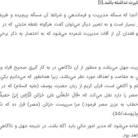
رت نداشته باشد.[۱]
آنجا كه مسأله مديريت و فرماندهي و شرائط آن مسأله پيچيده و ظري
يز بسيار است و به تعبير ديگر مي‌توان گفت هرگونه نقطه مثبتي كه در
فقدان آن از آفات مديريت شمرده مي‌شود كه به اختصار به ذكر برخي ا
يت جهل مي‌باشد و منظور از آن ناآگاهي در به كار گيري صحيح افراد و 
به مقاصد و اهداف مورد نظر مي‌باشد، زيرا همانطور كه مي‌دانيم يكي 
 و آگاهي است، قرآن كريم از زبان حضرت يوسف (علیه السلام) كه در
ا دارد نقل مي‌كند كه: «قَالَ اجْعَلْنىِ عَلىَ‏ خَزَائنِ الْأَرْضِ إِنىّ‏ِ حَفِيظٌ 
ب به عزيز مصر فرمود:) مرا سرپرست خزائن (مصر) قرار ده كه نگه
يوسف/۵۵).
 استفاده مي‌شود كه مدير امور مالي بايد آگاه باشد، در نتيجه جهل و ناآگاهي
هد بود.