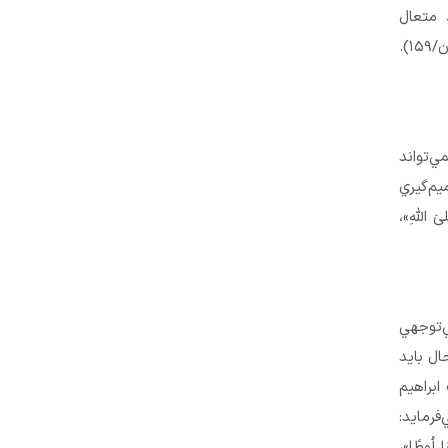
 متعال
مي‌فرمايد: «فَاعْفُ عَنهُْمْ وَ اسْتَغْفِرْ لَهُمْ»، آنها را عفو كن و براي آنها طلب آمرزش نما(آل‌عمران/۱۵۹).
‌تواند
م‌گيري
اللَّهِ»،
ي‌توجهي
ال بايد
ابراهيم
فرمايد:
ُوطًا»،