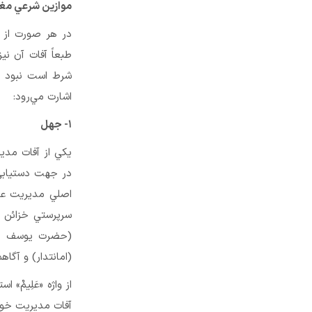
موازين شرعي مغاي
در هر صورت از 
طبعاً آفات آن ن
شرط است نبود و 
اشارت مي‌رود:
۱- جهل
يكي از آفات مدير
در جهت دستيابي 
اصلي مديريت علم
سرپرستي خزائن مصر ر
(حضرت يوسف خطا
(امانتدار) و آگاهم(
از واژه «عَلِيمٌ»
آفات مديريت خوا