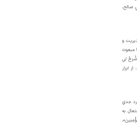
ي صالح،
يريت و
ا مبعوث
َحْ لىِ
رمايد: از ابزار
ورد جدي
تعال به
مِنِينَ»،