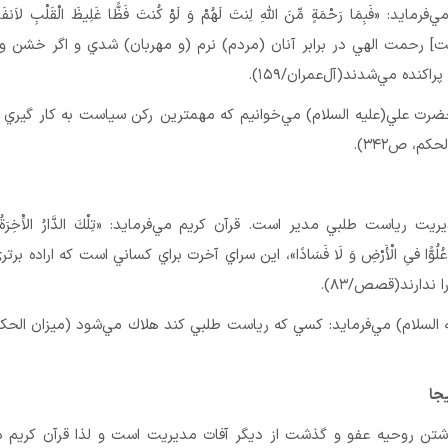
د: «فَبِمَا رَحْمَةٍ مِّنَ اللَّهِ لِنتَ لَهُمْ وَ لَوْ كُنتَ فَظًّا غَلِيظَ الْقَلْبِ لاَنفَض
[بركت] رحمت الهي در برابر آنان (مردم) نرم (و مهربان) شدي و اگر خشن 
راكنده مي‌شدند(آل‌عمران/۱۵۹).
ضرت علي(علیه السلام) مي‌خوانيم كه مهمترين ركن سياست به كار گيري 
م، ص۳۴۲).
ت رياست طلبي مدير است. قرآن كريم مي‌فرمايد: «تِلْكَ الدَّارُ الاَْخِرَةُ نجَ
دُونَ عُلُوًّا فىِ الْأَرْضِ وَ لَا فَسَادًا»، اين سراي آخرت براي كساني است كه اراده ب
 ندارند(قصص/۸۳).
تن روحيه عفو و گذشت از ديگر آفات مديريت است و لذا قرآن كريم در