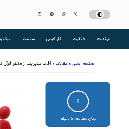
موفقیت
خلاقیت
کار آفرینی
سلامت
سبک زن
صفحه اصلی
»
مقالات
»
آفات مديريت از منظر قرآن کر
0
زمان مطالعه:
6 دقیقه