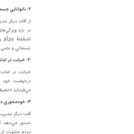
۲- ناتوانايي جسمي
از آفات ديگر مد
در باره ويژگي‌هاي
اصْطَفَئهُ عَلَيْكُم
جسماني و علمي بخش
۳- خيانت در امانت
خيانت در امانت
درخواست خود بر
مي‌فرمايد «حفيظ 
۴- خودمحوري در رأي
آفت ديگر مديريت 
دستور مي‌دهد كه د