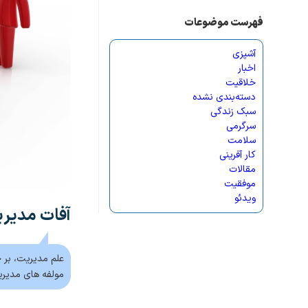
فهرست موضوعات
آشپزی
اخبار
خلاقیت
دسته‌بندی نشده
سبک زندگی
سرگرمی
سلامت
کار آفرینی
مقالات
موفقیت
ویدئو
آفات مديريت
علم مدیریت، بر 
مولفه های مدیری