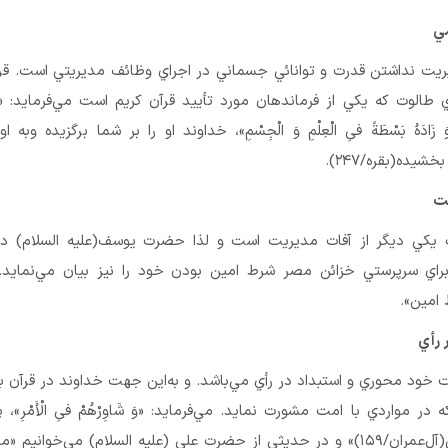
يريت نداشتن قدرت و توانائي جسماني در اجراي وظائف مديريتي است. قر
 طالوت كه يكي از فرماندهان مورد تأييد قرآن كريم است مي‌فرمايد: «َ إِنَّ 
ْ وَ زَادَهُ بَسْطَةً فىِ الْعِلْمِ وَ الْجِسْمِ»، خداوند او را بر شما برگزيده وبه ا
يده(بقره/۲۴۷).
 يكي ديگر از آفات مديريت است و لذا حضرت يوسف(علیه السلام) در
اي سرپرستي خزائن مصر شرط امين بودن خود را نيز بيان مي‌نمايد. 
امين».
خود محوري و استبداد در رأي مي‌باشد. و به‌اين جهت خداوند در قرآن به
ر مواردي با امت مشورت نمايد. مي‌فرمايد: «وَ شَاوِرْهُمْ فىِ الْأَمْرِ»، پ
مردم مشورت كن(آل‌عمران/۱۵۹)» و در حديثي از حضرت علي (علیه السلام) مي‌خوانيم