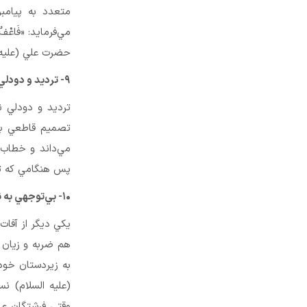
متعدد به پيامب
حضرت علي (علیه الس
۹- ترديد و دودلي
ترديد و دودلي ن
تصميم قاطعي بگي
مي‌داند و خطاب به پي
پس هنگامي كه تصم
۱۰- بي‌توجهي به نيروهاي تحت فرمان
يكي ديگر از آفا
هم ضربه و زيان 
به زيردستان خود 
(علیه السلام) ن
وقتي فرشتگان عذاب