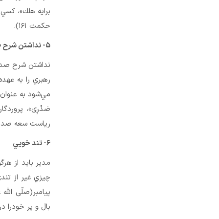
برايه هلك»، كسي 
حكمت ۱۶۱).
۵- نداشتن شرح صدر
نداشتن شرح صدر 
رهبري را به عهد
مي‌شود به عنوان ا
رياست سعه صدر اس
۶- تند خويي
مدير بايد از هر
چيزي غير از تندي
پيامبر(صلّی الله علی
بال و پر خودرا در 