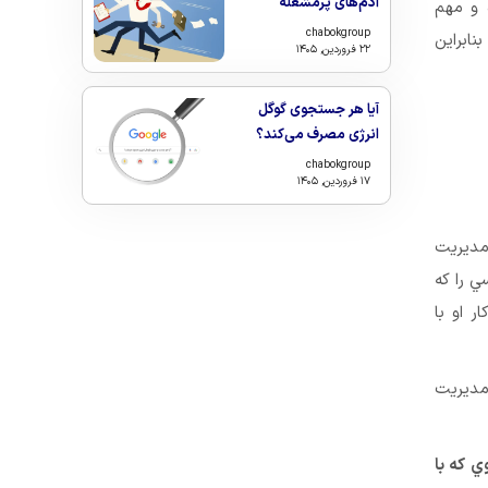
آدم‌های پرمشغله
 و مهم
chabokgroup
ابراین
۲۲ فروردین, ۱۴۰۵
آیا هر جستجوی گوگل
انرژی مصرف می‌کند؟
chabokgroup
۱۷ فروردین, ۱۴۰۵
مديريت
ي را كه
ر او با
مديريت
ي كه با