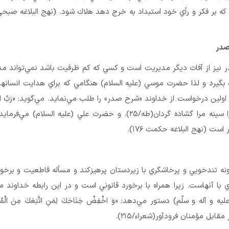
كه بر فكر و رأي خود استبداد به خرج دهد هلاك شود. (نهج البلاغه صبح
نيز از آفات ديگر مديريت است و كسي كه كم ظرفيت باشد نمي‌تواند مد
ه بگيرد و لذا حضرت موسي (علیه السلام) هنگامي كه براي هدايت انسانه
ولين درخواست از خداوند «شرح صدر» را طلب مي‌نمايد. مي‌گويد: «رَبّ‏ِ اشْر
صَدْرِى»، پروردگارا سينه مرا گشاده گردان(طه/۲۵). و حضرت علي (علیه السلام) مي‌ف
ت (نهج البلاغه حكمت ۱۷۶).
گونه تندخويي و پرخاشگري با زيردستان پرهيزكند و مسأله قاطعيت و برخ
 با آنهاست. زيرا همراه با برخورد قانوني است و در اين رابطه خداوند م
ه و آله و سلّم) دستور مي‌دهد: «وَ اخْفِضْ جَنَاحَكَ لِمَنِ اتَّبَعَكَ مِنَ الْمُؤْ
مقابل مؤمنان فرودآور(شعراء/۲۱۵).