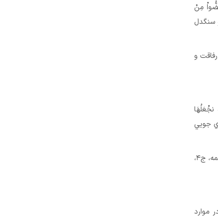
ُّواْ مِنْ
و سنگدل
رفاقت و
ْعَلُهَا
رتري جويي
حضرت علي (علیه السلام) مي‌فرمايد: كسي كه رياست طلبي كند هلاك مي‌شود (ميزان الحكمه، ج۴،
 موارد