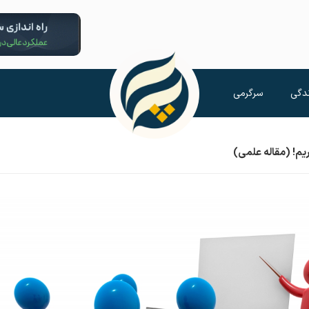
دگی
سرگرمی
یم! (مقاله علمی)