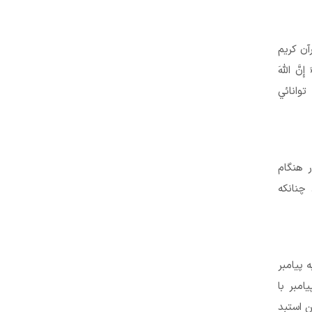
آن كريم
اللَّهَ
و توانائي
 هنگام
چنانكه
 پيامبر
يامبر با
 «من استبد