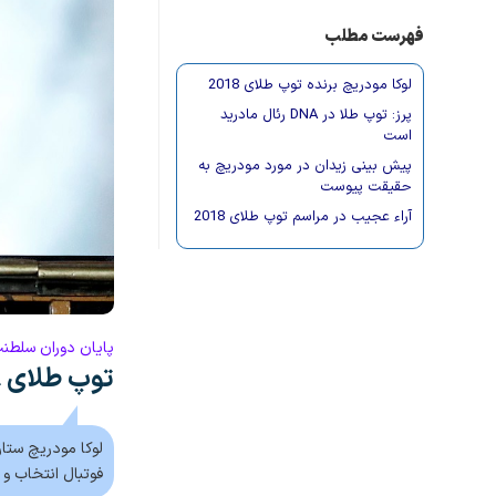
فهرست مطلب
لوکا مودریچ برنده توپ طلای 2018
پرز: توپ طلا در DNA رئال مادرید
است
پیش بینی زیدان در مورد مودریچ به
حقیقت پیوست
آراء عجیب در مراسم توپ طلای 2018
پایان دوران سلطنت م
توپ طلای ۲۰۱۸ به لوکا مودریچ رسید! + تصاویر
فوتبال انتخاب و برند