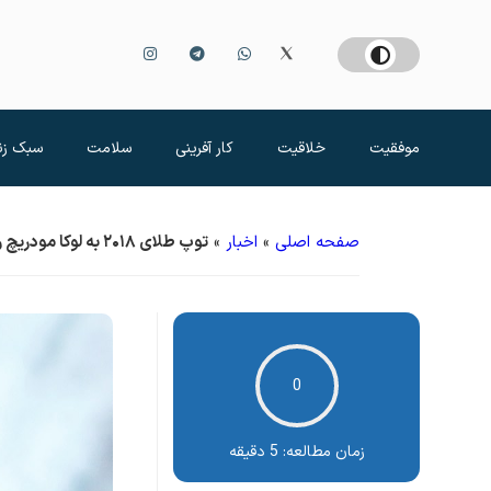
موفقیت
خلاقیت
کار آفرینی
سلامت
سبک زن
صفحه اصلی
»
اخبار
»
توپ طلای ۲۰۱۸ به لوکا مودریچ رسید! + تصاویر
0
زمان مطالعه:
5 دقیقه