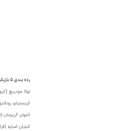
رده بندی ۵ بازیکن اول به شرح زیر است:
لوکا مودریچ (کرواسی، 
کریستیانو رونالدو (پ
آنتوان گریزمان (فرانسه
کیلیان امباپه (فرانسه