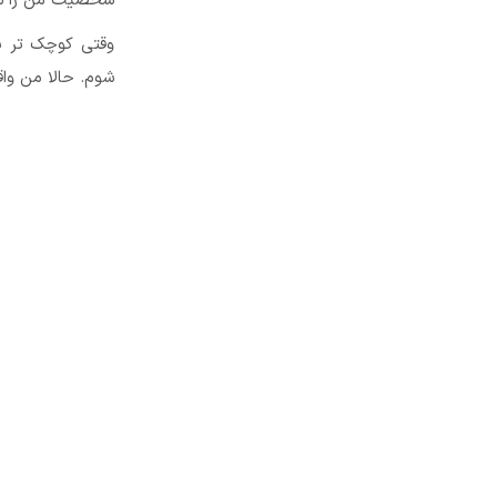
شخصیت من را ساخ
وقتی کوچک تر بو
شوم. حالا من واق