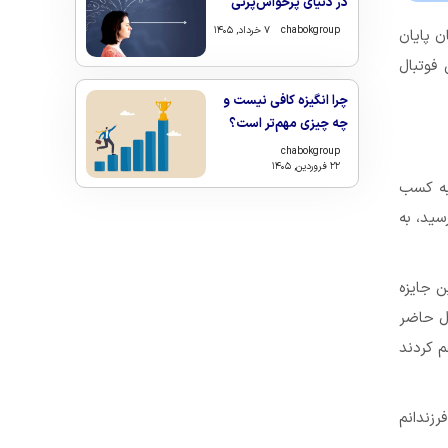
در دنیای پرحواس‌پرتی
chabokgroup
۷ خرداد, ۱۴۰۵
هان پایان
انس فوتبال
چرا انگیزه کافی نیست و
چه چیزی مهم‌تر است؟
chabokgroup
۲۲ فروردین, ۱۴۰۵
فق به کسب
سید، به
توپ طلای ۲۰۱۸ گفت: بردن این جایزه
ل حاضر
م کردند
زندانم