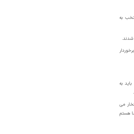
نتخب به
رخوردار
اید به
تخار می
جا هستم