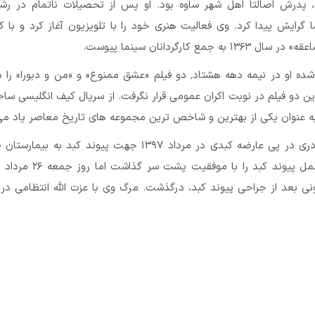
 پدرش اصالتاً اهل شهر ساوه بود. او پس از تحصیلات ناتمام در رشت
ا گرایش پیدا کرد. وی فعالیت هنری خود را با تلویزیون آغاز کرد و با کا
ه جمع کارگردانان سینما پیوست.
غیر از آثار اکران شده او در نیمه دهه هشتاد٬ دو فیلم «عشق ممنوع» و «من و دبور
ن دو فیلم در نوبت اکران عمومی قرار نگرفت. از سریال کیف انگلیسی سا
سید ضیاءالدین دری در پی عارضه کبدی در مرداد ۱۳۹۷ جهت پیوند کبد به ب
ی بعد از جراحی پیوند کبد، درگذشت. مرگ وی با عزت الله انتظامی در