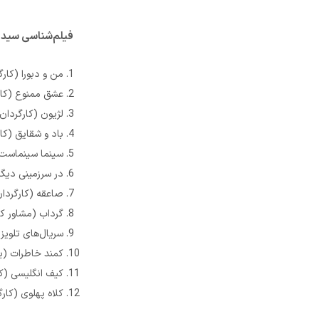
فیلم‌شناسی سید 
من و دبورا (کارگرد
عشق ممنوع (کارگرد
لژیون (کارگردان و 
باد و شقایق (کارگ
سینما سینماست (کا
در سرزمینی دیگر (
صاعقه (کارگردان، 
گرداب (مشاور کارگ
سریال‌های تلویز
کمند خاطرات (یکی 
کیف انگلیسی (کارگ
کلاه پهلوی (کارگردان) 