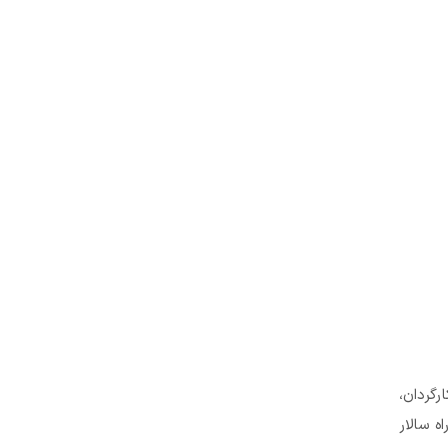
گذشتهٔ ۲۶ مرداد ۱۳۹۷ شیراز) کارگردان،
محله نواب، چهارراه سالار