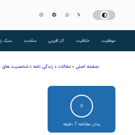
موفقیت
خلاقیت
کار آفرینی
سلامت
سبک زن
صفحه اصلی
»
مقالات
»
زندگی نامه
»
شخصیت های ه
0
زمان مطالعه:
7 دقیقه