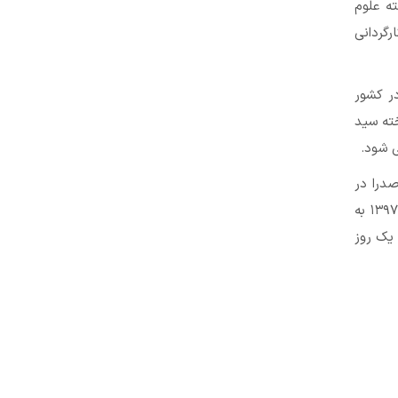
ه علوم
رگردانی
ا» را در کشور
خته سید
یمارستان صدرا در
شیراز منتقل و عمل پیوند کبد را با موفقیت پشت سر گذاشت اما روز جمعه ۲۶ مرداد ۱۳۹۷ به
 یک روز