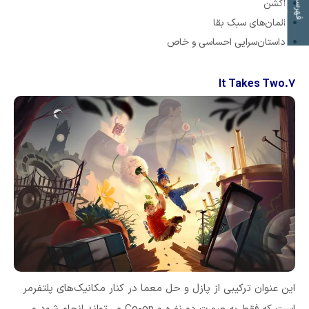
ت
ف
ه
ر
س
ت
م
و
ض
و
ع
ا
اکشن
المان‌های سبک بقا
داستان‌سرایی احساسی و خاص
۷.It Takes Two
این عنوان ترکیبی از پازل و حل معما در کنار مکانیک‌های پلتفرمر