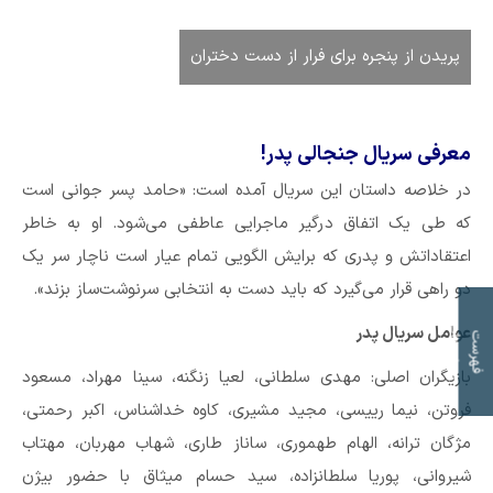
پریدن از پنجره برای فرار از دست دختران
معرفی سریال جنجالی پدر!
در خلاصه داستان این سریال آمده است: «حامد پسر جوانی است
که طی یک اتفاق درگیر ماجرایی عاطفی می‌شود. او به خاطر
اعتقاداتش و پدری که برایش الگویی تمام عیار است ناچار سر یک
دو راهی قرار می‌گیرد که باید دست به انتخابی سرنوشت‌ساز بزند».
ت
عوامل سریال پدر
ف
ه
ر
س
ت
م
و
ض
و
ع
ا
بازیگران اصلی: مهدی سلطانی، لعیا زنگنه، سینا مهراد، مسعود
فروتن، نیما رییسی، مجید مشیری، کاوه خداشناس، اکبر رحمتی،
مژگان ترانه، الهام طهموری، ساناز طاری، شهاب مهربان، مهتاب
شیروانی، پوریا سلطانزاده، سید حسام میثاق با حضور بیژن