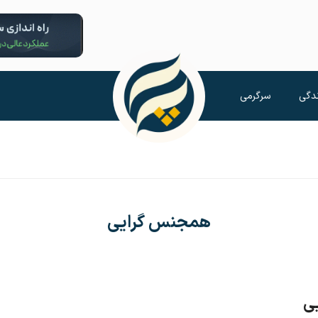
دگی
سرگرمی
همجنس گرایی
ی