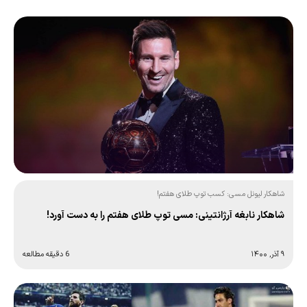
شاهکار لیونل مسی: کسب توپ طلای هفتم!
شاهکار نابغه آرژانتینی: مسی توپ طلای هفتم را به دست آورد!
۹ آذر, ۱۴۰۰
6 دقیقه مطالعه