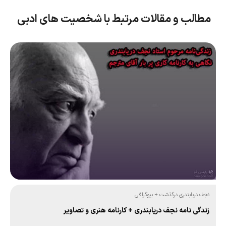
مطالب و مقالات مرتبط با شخصیت های ادبی
نجف دریابندری درگذشت + بیوگرافی
زندگی نامه نجف دریابندری + کارنامه هنری و تصاویر